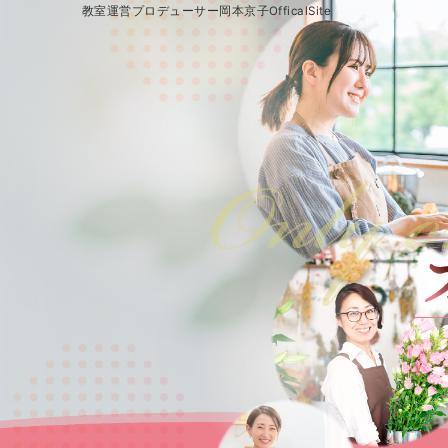
教室運営プロデューサー岡本京子OfficalSite