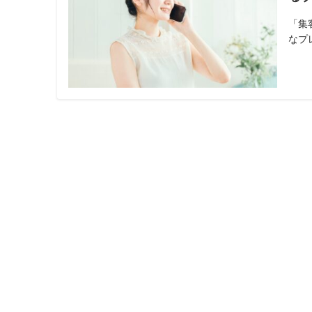
「集
なプ