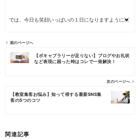
では、今日も笑顔いっぱいの１日になりますように💓
前のページへ
投
【ボキャブラリーが足りない】ブログやお礼状
稿
など表現に困った時はコレで一発解決！
ナ
ビ
ゲ
次のページへ
ー
【教室集客お悩み】知って得する最新SNS集
シ
客の5つのコツ
ョ
ン
関連記事