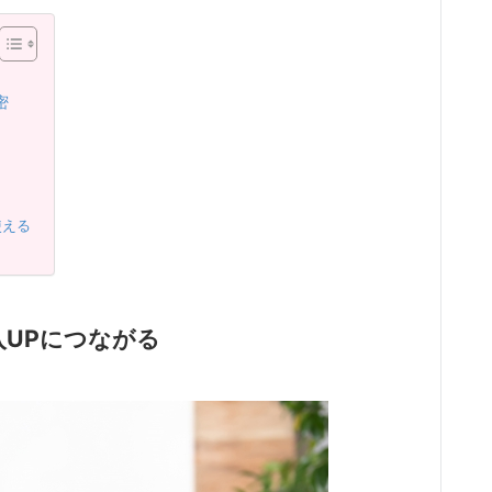
密
使える
UPにつながる